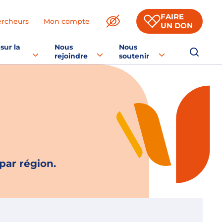
FAIRE
ercheurs
Mon compte
UN DON
sur la
Nous
Nous
rejoindre
soutenir
par région.