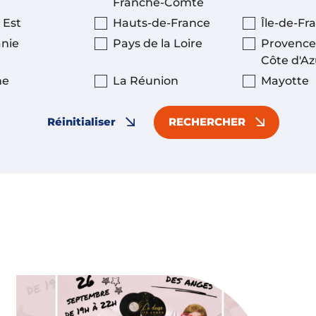
Franche-Comté
 Est
Hauts-de-France
Île-de-Fr
anie
Pays de la Loire
Provence
Côte d'Az
ne
La Réunion
Mayotte
Réinitialiser
RECHERCHER