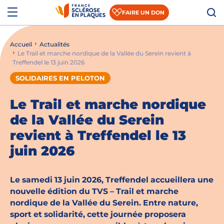
Aller au contenu
Aller à la recherche
Aller au menu
Menu
FAIRE UN DON
Accueil
Actualités
Qui sommes-nous ?
Le Trail et marche nordique de la Vallée du Serein revient à
Treffendel le 13 juin 2026
Comprendre la SEP
SOLIDAIRES EN PELOTON
Accompagner les patients et les aidants
Le Trail et marche nordique
S’informer sur la recherche
de la Vallée du Serein
revient à Treffendel le 13
Nous rejoindre
juin 2026
Nous soutenir
Le samedi 13 juin 2026, Treffendel accueillera une
nouvelle édition du TVS – Trail et marche
Actualités
nordique de la Vallée du Serein. Entre nature,
sport et solidarité, cette journée proposera
Espace presse