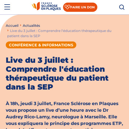
Aller au contenu
Aller à la recherche
Aller au menu
Menu
FAIRE UN DON
Accueil
Actualités
Qui sommes-nous ?
Live du 3 juillet : Comprendre l'éducation thérapeutique du
patient dans la SEP
Comprendre la SEP
CONFÉRENCE & INFORMATIONS
Accompagner les patients et les aidants
Live du 3 juillet :
S’informer sur la recherche
Comprendre l'éducation
thérapeutique du patient
Nous rejoindre
dans la SEP
Nous soutenir
À 18h, jeudi 3 juillet, France Sclérose en Plaques
vous propose un live d’une heure avec le Dr
Actualités
Audrey Rico-Lamy, neurologue à Marseille. Elle
vous expliquera le principe des programmes ETP,
Espace presse