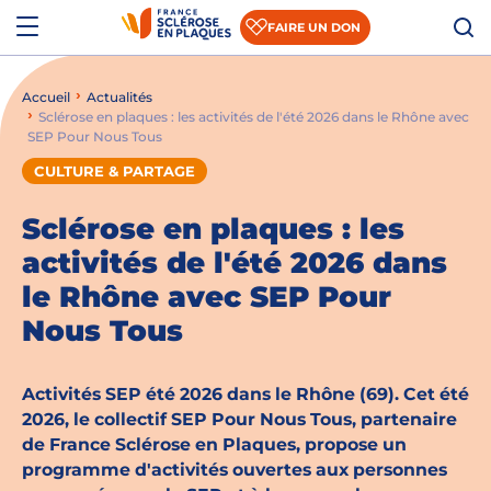
Aller au contenu
Aller à la recherche
Aller au menu
Menu
FAIRE UN DON
Accueil
Actualités
Qui sommes-nous ?
Sclérose en plaques : les activités de l'été 2026 dans le Rhône avec
SEP Pour Nous Tous
Comprendre la SEP
CULTURE & PARTAGE
Accompagner les patients et les aidants
Sclérose en plaques : les
S’informer sur la recherche
activités de l'été 2026 dans
le Rhône avec SEP Pour
Nous rejoindre
Nous Tous
Nous soutenir
Activités SEP été 2026 dans le Rhône (69). Cet été
2026, le collectif SEP Pour Nous Tous, partenaire
Actualités
de France Sclérose en Plaques, propose un
programme d'activités ouvertes aux personnes
Espace presse