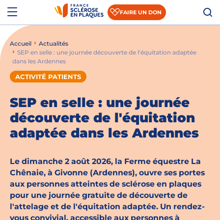
Aller au contenu
Aller à la recherche
Aller au menu
Menu
FAIRE UN DON
Accueil
Actualités
Qui sommes-nous ?
SEP en selle : une journée découverte de l'équitation adaptée
dans les Ardennes
Comprendre la SEP
ACTIVITÉ PATIENTS
Accompagner les patients et les aidants
SEP en selle : une journée
S’informer sur la recherche
découverte de l'équitation
adaptée dans les Ardennes
Nous rejoindre
Nous soutenir
Le dimanche 2 août 2026, la Ferme équestre La
Chênaie, à Givonne (Ardennes), ouvre ses portes
aux personnes atteintes de sclérose en plaques
Actualités
pour une journée gratuite de découverte de
l'attelage et de l'équitation adaptée. Un rendez-
Espace presse
vous convivial, accessible aux personnes à