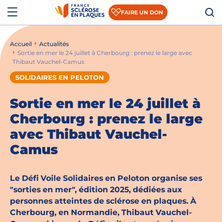
Aller au contenu
Aller à la recherche
Aller au menu
Menu
FAIRE UN DON
Accueil
Actualités
Qui sommes-nous ?
Sortie en mer le 24 juillet à Cherbourg : prenez le large avec
Thibaut Vauchel-Camus
Comprendre la SEP
SOLIDAIRES EN PELOTON
Accompagner les patients et les aidants
Sortie en mer le 24 juillet à
S’informer sur la recherche
Cherbourg : prenez le large
avec Thibaut Vauchel-
Nous rejoindre
Camus
Nous soutenir
Le Défi Voile Solidaires en Peloton organise ses
"sorties en mer", édition 2025, dédiées aux
Actualités
personnes atteintes de sclérose en plaques. À
Cherbourg, en Normandie, Thibaut Vauchel-
Espace presse