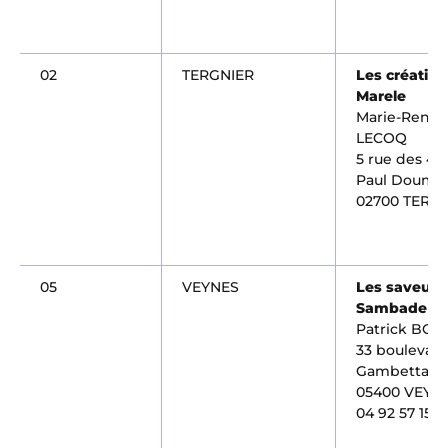
02
TERGNIER
Les création
Marele
Marie-Renée
LECOQ
5 rue des 4 fi
Paul Doume
02700 TERG
05
VEYNES
Les saveurs
Sambade
Patrick BOY
33 boulevar
Gambetta
05400 VEYN
04 92 57 15 3