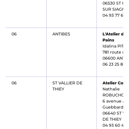
06530 ST CE
SUR SIAGNE
04 93 77 65 
06
ANTIBES
L'Atelier des
Pains
Idalina PITA
781 route de
06600 ANTI
06 23 25 88 
06
ST VALLIER DE
Atelier Coiff
THIEY
Nathalie
ROBUCHON
6 avenue Ad
Guebbard
06640 ST VA
DE THIEY
04 93 60 45 7