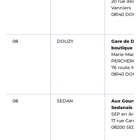
20 rue des
Vanniers
08140 DOUZ
08
DOUZY
Gare de Do
boutique
Marie-Madel
PERCHERON
76 route Nat
08140 DOUZ
08
SEDAN
Aux Gourme
Sedanais
SEP en Ard
17 rue Carno
08200 SEDA