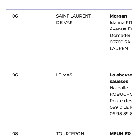
06
SAINT LAURENT
Morgan
DE VAR
Idalina PITA
Avenue Eug
Domadei
06700 SAINT
LAURENT DE
06
LE MAS
La chevreri
sausses
Nathalie
ROBUCHON
Route des S
06910 LE MA
06 98 89 85 
08
TOURTERON
MEUNIER Nic