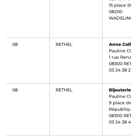
15 place Ste
08200
WADELINCO
08
RETHEL
Anne Coiffu
Pauline CO
1 rue Renan
08300 RETH
03 24 38 29 7
08
RETHEL
Bijouterie F
Pauline CO
9 place de la
République
08300 RETH
03 24 38 43 