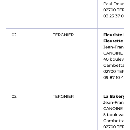
Paul Doume
02700 TERG
03 23 37 05 2
02
TERGNIER
Fleuriste D
Fleurette
Jean-Françoi
CANOINE
40 boulevar
Gambetta
02700 TERG
09 87 10 45 6
02
TERGNIER
La Bakery
Jean-Françoi
CANOINE
5 boulevard
Gambetta
02700 TERG