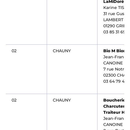
LaMiDoré
Karine TISO
31 rue Gusta
LAMBERT
01290 GRIEB
03 85 31 69 0
02
CHAUNY
Bio M Biom
Jean-Françoi
CANOINE
7 rue Notre
02300 CHAU
03 64 79 46 
02
CHAUNY
Boucherie
Charcuterie
Traiteur HE
Jean-Françoi
CANOINE