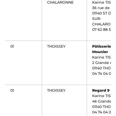
CHALARONNE
Karine TISO
36 rue de l'E
01140 ST DID
SUR-
CHALARONN
07 62 88 53 
01
THOISSEY
Pâtisserie
Mounier
Karine TISO
2 Grande ru
01140 THOIS
04 74 04 03 
01
THOISSEY
Regard 9
Karine TISO
46 Grande R
01140 THOIS
04 74 04 04 