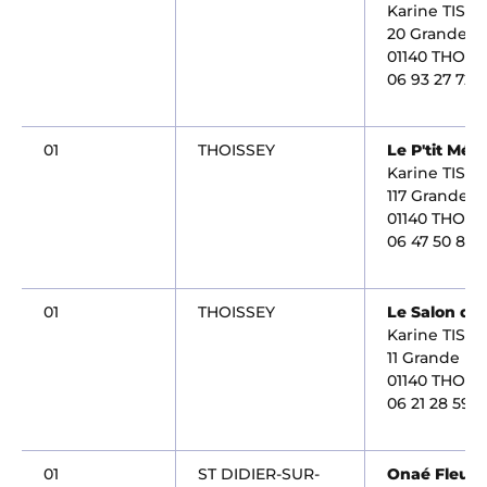
Karine TISO
20 Grande r
01140 THOIS
06 93 27 72 2
01
THOISSEY
Le P'tit Még
Karine TISO
117 Grande R
01140 THOIS
06 47 50 85 1
01
THOISSEY
Le Salon de 
Karine TISO
11 Grande Ru
01140 THOIS
06 21 28 59 9
01
ST DIDIER-SUR-
Onaé Fleurs