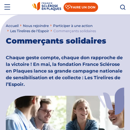
Aller au contenu
Aller à la recherche
Aller au menu
Menu
FAIRE UN DON
Accueil
Nous rejoindre
Participer à une action
Qui sommes-nous ?
Les Tirelires de l'Espoir
Commerçants solidaires
Commerçants solidaires
Comprendre la SEP
Accompagner les patients et les aidants
Chaque geste compte, chaque don rapproche de
la victoire ! En mai, la fondation France Sclérose
S’informer sur la recherche
en Plaques lance sa grande campagne nationale
de sensibilisation et de collecte : Les Tirelires de
Nous rejoindre
l’Espoir.
Nous soutenir
Actualités
Espace presse