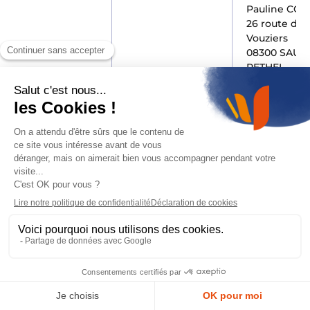
Pauline CO
26 route de
Vouziers
08300 SAULT
RETHEL
03 24 38 89 
08
RETHEL
Boulangerie
C
Pauline CO
5 place Noir
Chaigneau
08300 RETH
03 10 08 18 8
08
BERGNICOURT
Brasserie La
Margoulette
SEP en Ard
D26