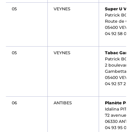
05
VEYNES
Super U Ve
Patrick BOY
Route de Ga
05400 VEYN
04 92 58 00 
05
VEYNES
Tabac Gamb
Patrick BOY
2 boulevard
Gambetta
05400 VEYN
04 92 57 20 
06
ANTIBES
Planète Pai
Idalina PITA
72 avenue d
06330 ANTI
04 93 95 00 