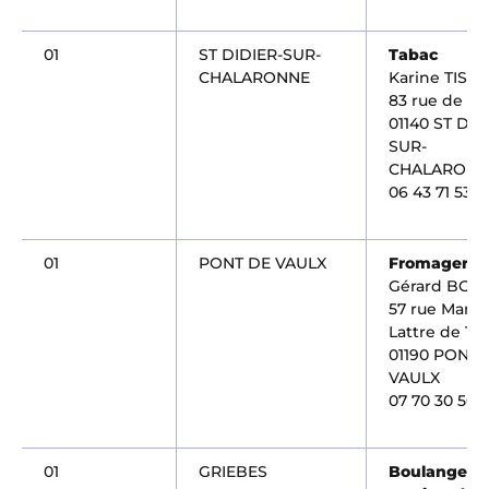
01
ST DIDIER-SUR-
Tabac
CHALARONNE
Karine TISO
83 rue de l'E
01140 ST DID
SUR-
CHALARONN
06 43 71 53 8
01
PONT DE VAULX
Fromagerie
Gérard BOR
57 rue Maréc
Lattre de Ta
01190 PONT 
VAULX
07 70 30 50 
01
GRIEBES
Boulangerie