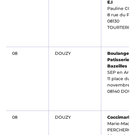
E.I
Pauline CO
8 rue du Pon
08130
TOURTERON
08
DOUZY
Boulangerie
Patisserie
Bazeilles
SEP en Ard
11 place du 11
novembre
08140 DOUZ
08
DOUZY
Coccimarke
Marie-Madel
PERCHERON