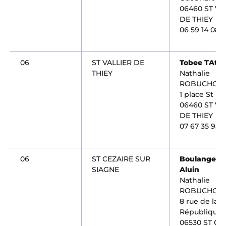
06460 ST VA
DE THIEY
06 59 14 08 
06
ST VALLIER DE
Tobee TAtto
THIEY
Nathalie
ROBUCHON
1 place St R
06460 ST VA
DE THIEY
07 67 35 95 1
06
ST CEZAIRE SUR
Boulangerie
SIAGNE
Aluin
Nathalie
ROBUCHON
8 rue de la
République
06530 ST CE