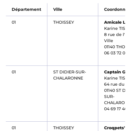
Département
Ville
Coordonnée
01
THOISSEY
Amicale Lal
Karine TISO
8 rue de l'Hô
Ville
01140 THOIS
06 03 72 00 
01
ST DIDIER-SUR-
Captain GAB
CHALARONNE
Karine TISO
64 rue du C
01140 ST DID
SUR-
CHALARONN
04 69 17 40 
01
THOISSEY
Croqpets' F