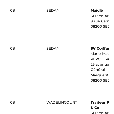
08
SEDAN
Majolé
SEP en Ard
9 rue Carnot
08200 SEDA
08
SEDAN
SV Coiffure
Marie-Madel
PERCHERON
25 avenue d
Général
Marguerite
08200 SEDA
08
WADELINCOURT
Traiteur Pon
& Co
SEP en Ard