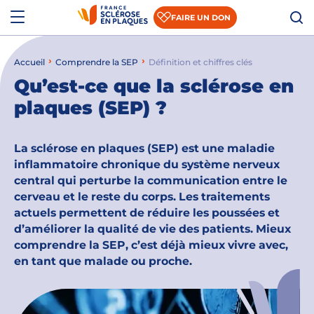
Aller au contenu
Aller à la recherche
Aller au menu
Menu
FAIRE UN DON
Accueil
Comprendre la SEP
Définition et chiffres clés
Qui sommes-nous ?
Qu’est-ce que la sclérose en
Comprendre la SEP
plaques (SEP) ?
Accompagner les patients et les aidants
La sclérose en plaques (SEP) est une maladie
S’informer sur la recherche
inflammatoire chronique du système nerveux
central qui perturbe la communication entre le
Nous rejoindre
cerveau et le reste du corps. Les traitements
actuels permettent de réduire les poussées et
Nous soutenir
d’améliorer la qualité de vie des patients. Mieux
comprendre la SEP, c’est déjà mieux vivre avec,
en tant que malade ou proche.
Actualités
Espace presse