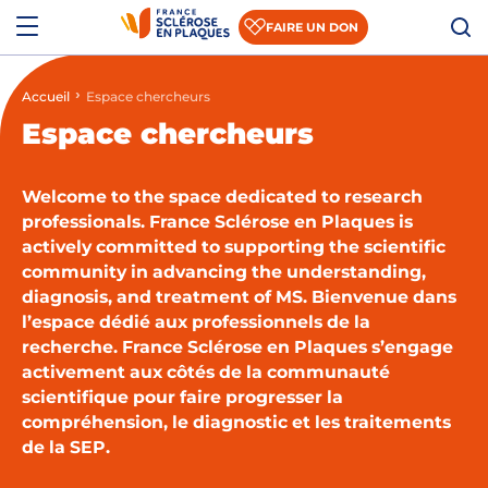
Aller au contenu
Aller à la recherche
Aller au menu
Menu
FAIRE UN DON
Accueil
Espace chercheurs
Qui sommes-nous ?
Espace chercheurs
Comprendre la SEP
Welcome to the space dedicated to research
Accompagner les patients et les aidants
professionals. France Sclérose en Plaques is
actively committed to supporting the scientific
S’informer sur la recherche
community in advancing the understanding,
Nous rejoindre
diagnosis, and treatment of MS. Bienvenue dans
l’espace dédié aux professionnels de la
Nous soutenir
recherche. France Sclérose en Plaques s’engage
activement aux côtés de la communauté
scientifique pour faire progresser la
compréhension, le diagnostic et les traitements
Actualités
de la SEP.
Espace presse