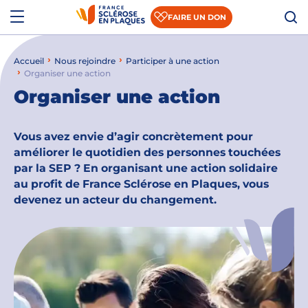
Aller au contenu
Aller à la recherche
Aller au menu
Menu
FAIRE UN DON
Accueil
Nous rejoindre
Participer à une action
Qui sommes-nous ?
Organiser une action
Organiser une action
Comprendre la SEP
Accompagner les patients et les aidants
Vous avez envie d’agir concrètement pour
améliorer le quotidien des personnes touchées
S’informer sur la recherche
par la SEP ? En organisant une action solidaire
au profit de France Sclérose en Plaques, vous
Nous rejoindre
devenez un acteur du changement.
Nous soutenir
Actualités
Espace presse