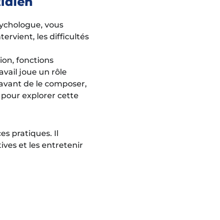
idien
sychologue, vous
ervient, les difficultés
on, fonctions
vail joue un rôle
 avant de le composer,
 pour explorer cette
s pratiques. Il
ves et les entretenir