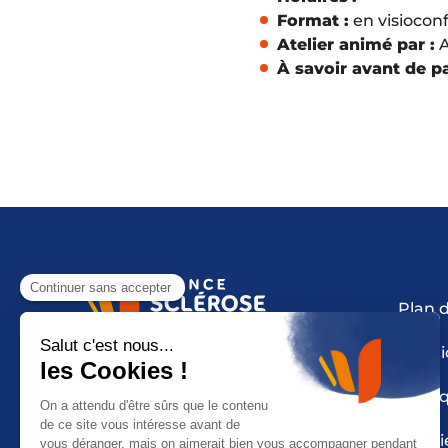
Format :
en visiocon
Atelier animé par :
A
À savoir avant de pa
Plan d
Mentio
Polit
Cooki