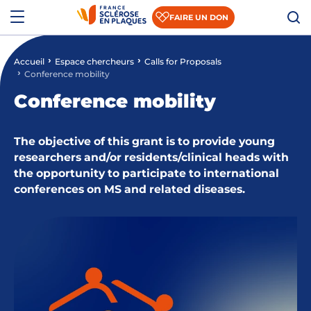
Aller au contenu
Aller à la recherche
Aller au menu
Menu
FAIRE UN DON
Accueil
Espace chercheurs
Calls for Proposals
Qui sommes-nous ?
Conference mobility
Comprendre la SEP
Conference mobility
Accompagner les patients et les aidants
The objective of this grant is to provide young
researchers and/or residents/clinical heads with
S’informer sur la recherche
the opportunity to participate to international
Nous rejoindre
conferences on MS and related diseases.
Nous soutenir
Actualités
Espace presse