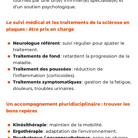
fournies par une un(e) infirmier(e) spécialisé(e) e
t
d’un soutien psychologique.
Le
suivi médical et les traitements de la sclérose en
plaques : être pris en charge
Neurologue référent
: suivi régulier pour ajuster le
traitement.
Traitements de fond
: retardent la progression de la
maladie.
Traitement des poussées
: réduction de
l’inflammation (corticoïdes).
Traitements symptomatiques
: gestion de la fatigue,
douleurs, troubles urinaires.
Un accompagnement pluridisciplinaire : trouver les
bons repères
Kinésithérapie
: maintien de la mobilité.
Ergothérapie
: adaptation de l’environnement.
Psychologue / neuropsychologue
: prise en charge