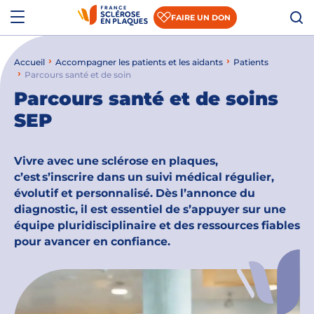
Aller au contenu
Aller à la recherche
Aller au menu
Menu
FAIRE UN DON
Accueil
Accompagner les patients et les aidants
Patients
Qui sommes-nous ?
Parcours santé et de soin
Parcours santé et de soins
Comprendre la SEP
SEP
Accompagner les patients et les aidants
S’informer sur la recherche
Vivre avec une sclérose en plaques,
c’est s’inscrire dans un suivi médical régulier,
Nous rejoindre
évolutif et personnalisé. Dès l’annonce du
diagnostic, il est essentiel de s’appuyer sur une
Nous soutenir
équipe pluridisciplinaire et des ressources fiables
pour avancer en confiance.
Actualités
Espace presse