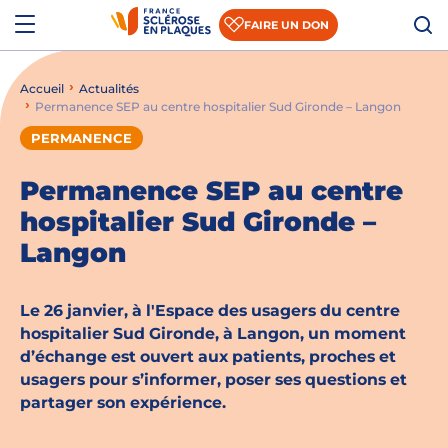
Aller au contenu
Aller à la recherche
Aller au menu
Menu
FAIRE UN DON
Accueil
Actualités
Qui sommes-nous ?
Permanence SEP au centre hospitalier Sud Gironde – Langon
Comprendre la SEP
PERMANENCE
Accompagner les patients et les aidants
Permanence SEP au centre
hospitalier Sud Gironde –
S’informer sur la recherche
Langon
Nous rejoindre
Le 26 janvier, à l'Espace des usagers du centre
Nous soutenir
hospitalier Sud Gironde, à Langon, un moment
d’échange est ouvert aux patients, proches et
usagers pour s’informer, poser ses questions et
Actualités
partager son expérience.
Espace presse