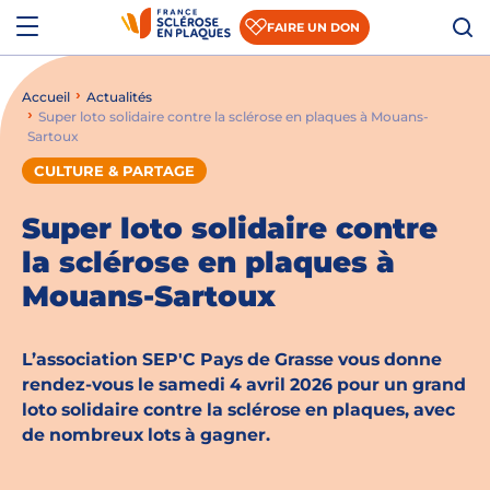
Aller au contenu
Aller à la recherche
Aller au menu
Menu
FAIRE UN DON
Accueil
Actualités
Qui sommes-nous ?
Super loto solidaire contre la sclérose en plaques à Mouans-
Sartoux
Comprendre la SEP
CULTURE & PARTAGE
Accompagner les patients et les aidants
Super loto solidaire contre
S’informer sur la recherche
la sclérose en plaques à
Mouans-Sartoux
Nous rejoindre
Nous soutenir
L’association SEP'C Pays de Grasse vous donne
rendez-vous le samedi 4 avril 2026 pour un grand
loto solidaire contre la sclérose en plaques, avec
Actualités
de nombreux lots à gagner.
Espace presse