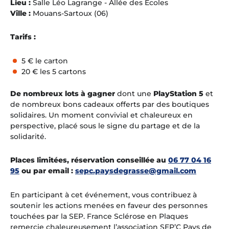
Lieu :
Salle Léo Lagrange - Allée des Écoles
Ville :
Mouans-Sartoux (06)
Tarifs :
5 € le carton
20 € les 5 cartons
De nombreux lots à gagner
dont une
PlayStation 5
et
de nombreux bons cadeaux offerts par des boutiques
solidaires. Un moment convivial et chaleureux en
perspective, placé sous le signe du partage et de la
solidarité.
Places limitées, réservation conseillée au
06 77 04 16
95
ou par email :
sepc.paysdegrasse@gmail.com
En participant à cet événement, vous contribuez à
soutenir les actions menées en faveur des personnes
touchées par la SEP. France Sclérose en Plaques
remercie chaleureusement l’association SEP’C Pays de