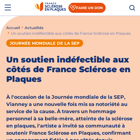
Aller au contenu
Aller à la recherche
Aller au menu
Menu
FAIRE UN DON
Accueil
Actualités
Qui sommes-nous ?
Un soutien indéfectible aux côtés de France Sclérose en Plaques
Comprendre la SEP
JOURNÉE MONDIALE DE LA SEP
Accompagner les patients et les aidants
Un soutien indéfectible aux
côtés de France Sclérose en
S’informer sur la recherche
Plaques
Nous rejoindre
À l'occasion de la Journée mondiale de la SEP,
Nous soutenir
Vianney a une nouvelle fois mis sa notoriété au
service de la cause. À travers un hommage
personnel à sa belle-mère, atteinte de la sclérose
Actualités
en plaques, l'artiste a invité sa communauté à
soutenir France Sclérose en Plaques, confirmant
Espace presse