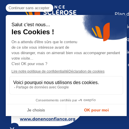
Plan d
Mentio
Polit
Cooki
Nous 
France Sclérose en Plaques
est une fondation reconnue
Don en Confiance depuis
2010. Don en Confiance est
un organisme indépendant
qui contrôle la bonne
utilisation des dons.
Pour en savoir plus :
www.donenconfiance.org