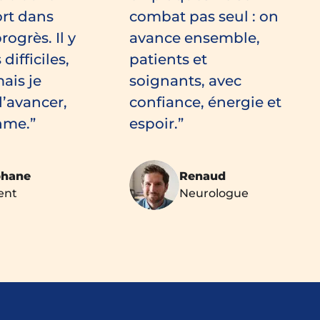
ort dans
combat pas seul : on
rogrès. Il y
avance ensemble,
difficiles,
patients et
ais je
soignants, avec
’avancer,
confiance, énergie et
hme.
espoir.
phane
Renaud
ent
Neurologue