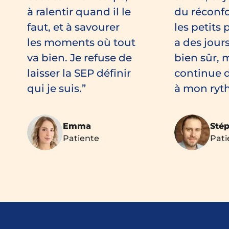
à ralentir quand il le
du réconf
faut, et à savourer
les petits p
les moments où tout
a des jours 
va bien. Je refuse de
bien sûr, m
laisser la SEP définir
continue d
qui je suis.
à mon ryt
Emma
Sté
Patiente
Pati