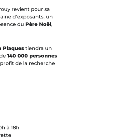
rouy revient pour sa
taine d’exposants, un
résence du
Père Noël
,
n Plaques
tiendra un
 de
140 000 personnes
profit de la recherche
0h à 18h
vette