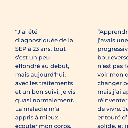
J’ai été
Apprendr
diagnostiquée de la
j’avais un
SEP à 23 ans. tout
progressiv
s’est un peu
boulevers
effondré au début,
n’est pas f
mais aujourd'hui,
voir mon 
avec les traitements
changer pet
et un bon suivi, je vis
mais j’ai a
quasi normalement.
réinvente
La maladie m’a
de vivre. J
appris à mieux
entouré d
écouter mon corps,
solide, et 