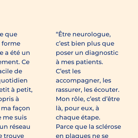
e que
Être neurologue,
e forme
c’est bien plus que
e a été un
poser un diagnostic
ement. Ce
à mes patients.
acile de
C’est les
quotidien
accompagner, les
it à petit,
rassurer, les écouter.
ppris à
Mon rôle, c’est d’être
r ma façon
là, pour eux, à
e me suis
chaque étape.
’un réseau
Parce que la sclérose
je trouve
en plaques ne se