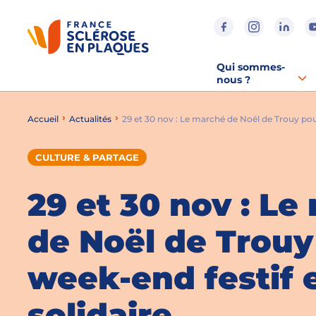
Aller au contenu
Aller à la recherche
Aller au menu
Qui sommes-
nous ?
Accueil
Actualités
29 et 30 nov : Le marché de Noël de Trouy pour
CULTURE & PARTAGE
29 et 30 nov : L
de Noël de Trouy
week-end festif 
solidaire