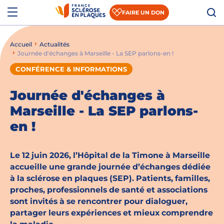
Aller au contenu
Aller à la recherche
Aller au menu
Menu
FAIRE UN DON
Accueil
Actualités
Qui sommes-nous ?
Journée d'échanges à Marseille - La SEP parlons-en !
Comprendre la SEP
CONFÉRENCE & INFORMATIONS
Accompagner les patients et les aidants
Journée d'échanges à
Marseille - La SEP parlons-
S’informer sur la recherche
en !
Nous rejoindre
Le 12 juin 2026, l’Hôpital de la Timone à Marseille
Nous soutenir
accueille une grande journée d’échanges dédiée
à la sclérose en plaques (SEP). Patients, familles,
proches, professionnels de santé et associations
Actualités
sont invités à se rencontrer pour dialoguer,
partager leurs expériences et mieux comprendre
Espace presse