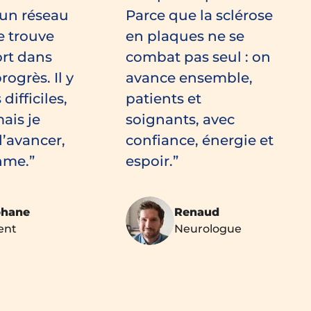
’un réseau
Parce que la sclérose
je trouve
en plaques ne se
ort dans
combat pas seul : on
rogrès. Il y
avance ensemble,
difficiles,
patients et
ais je
soignants, avec
’avancer,
confiance, énergie et
hme.
espoir.
phane
Renaud
ent
Neurologue