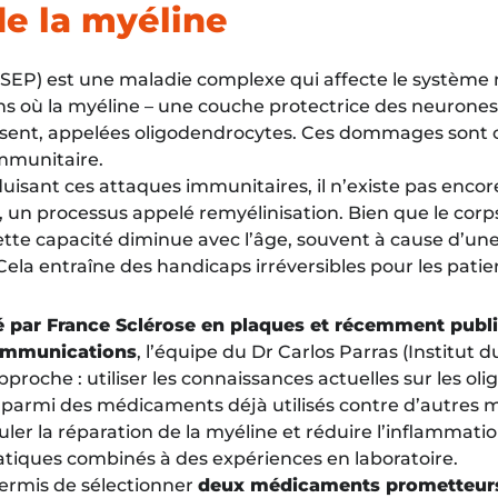
de la myéline
(SEP) est une maladie complexe qui affecte le système n
ns où la myéline – une couche protectrice des neurones –
duisent, appelées oligodendrocytes. Ces dommages sont 
mmunitaire.
uisant ces attaques immunitaires, il n’existe pas encor
, un processus appelé remyélinisation. Bien que le corps
ette capacité diminue avec l’âge, souvent à cause d’u
ela entraîne des handicaps irréversibles pour les patie
é par France Sclérose en plaques et récemment publi
ommunications
,
l’équipe du Dr Carlos Parras (Institut d
roche : utiliser les connaissances actuelles sur les oli
, parmi des médicaments déjà utilisés contre d’autres m
uler la réparation de la myéline et réduire l’inflammation
rmatiques combinés à des expériences en laboratoire.
ermis de sélectionner
deux médicaments prometteurs :