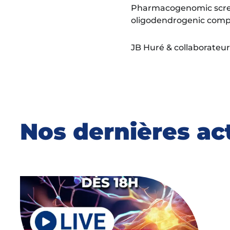
Pharmacogenomic screen
oligodendrogenic compo
JB Huré & collaborateu
Nos dernières ac