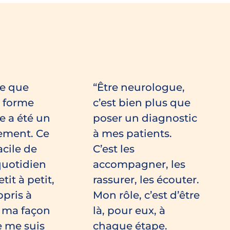
e que
Être neurologue,
e forme
c’est bien plus que
e a été un
poser un diagnostic
ement. Ce
à mes patients.
acile de
C’est les
quotidien
accompagner, les
it à petit,
rassurer, les écouter.
ppris à
Mon rôle, c’est d’être
r ma façon
là, pour eux, à
e me suis
chaque étape.