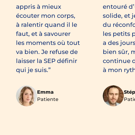
appris à mieux
entouré d
écouter mon corps,
solide, et 
à ralentir quand il le
du réconf
faut, et à savourer
les petits p
les moments où tout
a des jours 
va bien. Je refuse de
bien sûr, m
laisser la SEP définir
continue d
qui je suis.
à mon ryt
Emma
Sté
Patiente
Pati