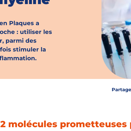
 en Plaques a
he : utiliser les
r, parmi des
ois stimuler la
nflammation.
Partage
 2 molécules prometteuses 