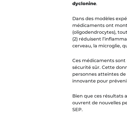
dyclonine
.
Dans des modèles expéri
médicaments ont montré q
(oligodendrocytes), tou
(2) réduisent l’inflamm
cerveau, la microglie, q
Ces médicaments sont dé
sécurité sûr. Cette donn
personnes atteintes de S
innovante pour prévenir,
Bien que ces résultats 
ouvrent de nouvelles p
SEP.