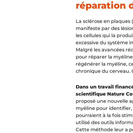
réparation 
La sclérose en plaques 
manifeste par des lésio
les cellules qui la pro
excessive du système i
Malgré les avancées réd
pour réparer la myéline
régénérer la myéline, c
chronique du cerveau. C
Dans un travail financ
scientifique
Nature C
proposé une nouvelle app
myéline pour identifier
pourraient à la fois stim
utilisé des outils info
Cette méthode leur a p