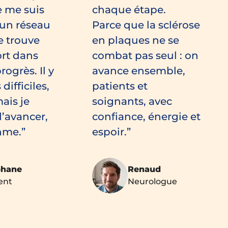
e me suis
chaque étape.
’un réseau
Parce que la sclérose
je trouve
en plaques ne se
ort dans
combat pas seul : on
rogrès. Il y
avance ensemble,
difficiles,
patients et
ais je
soignants, avec
’avancer,
confiance, énergie et
hme.
espoir.
phane
Renaud
ent
Neurologue