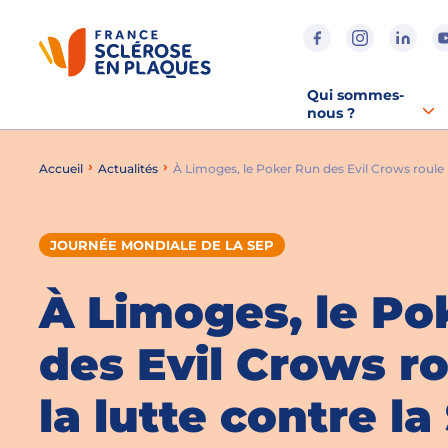
Aller au contenu
Aller à la recherche
Aller au menu
Qui sommes-
nous ?
Accueil
Actualités
À Limoges, le Poker Run des Evil Crows roule p
JOURNÉE MONDIALE DE LA SEP
À Limoges, le Po
des Evil Crows r
la lutte contre la