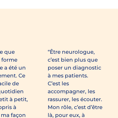
e que
Être neurologue,
e forme
c’est bien plus que
e a été un
poser un diagnostic
ement. Ce
à mes patients.
acile de
C’est les
quotidien
accompagner, les
it à petit,
rassurer, les écouter.
ppris à
Mon rôle, c’est d’être
r ma façon
là, pour eux, à