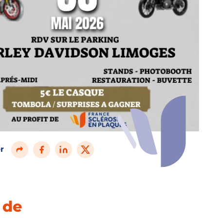
r
 de