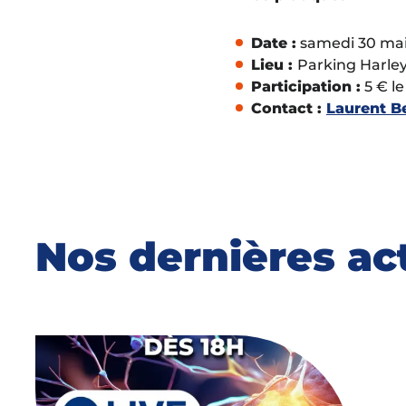
Date :
samedi 30 mai
Lieu :
Parking Harle
Participation :
5 € l
Contact :
Laurent B
Nos dernières ac