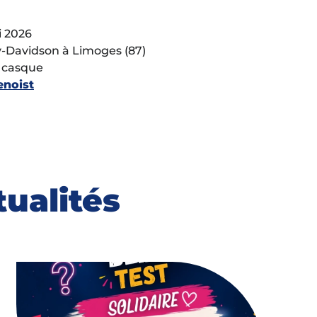
 2026
y-Davidson à Limoges (87)
e casque
enoist
tualités