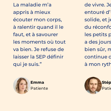
La maladie m’a
de vivre. J
appris à mieux
entouré d
écouter mon corps,
solide, et 
à ralentir quand il le
du réconf
faut, et à savourer
les petits p
les moments où tout
a des jours 
va bien. Je refuse de
bien sûr, m
laisser la SEP définir
continue d
qui je suis.
à mon ryt
Emma
Sté
Patiente
Pati