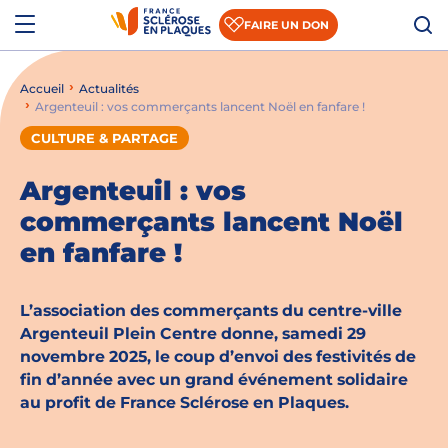
Aller au contenu
Aller à la recherche
Aller au menu
Menu
FAIRE UN DON
Accueil
Actualités
Qui sommes-nous ?
Argenteuil : vos commerçants lancent Noël en fanfare !
Comprendre la SEP
CULTURE & PARTAGE
Accompagner les patients et les aidants
Argenteuil : vos
commerçants lancent Noël
S’informer sur la recherche
en fanfare !
Nous rejoindre
L’association des commerçants du centre-ville
Nous soutenir
Argenteuil Plein Centre donne, samedi 29
novembre 2025, le coup d’envoi des festivités de
fin d’année avec un grand événement solidaire
Actualités
au profit de France Sclérose en Plaques.
Espace presse