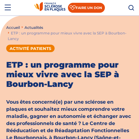
Aller au contenu
Aller à la recherche
Aller au menu
Menu
FAIRE UN DON
Accueil
Actualités
Qui sommes-nous ?
ETP : un programme pour mieux vivre avec la SEP à Bourbon-
Lancy
Comprendre la SEP
ACTIVITÉ PATIENTS
Accompagner les patients et les aidants
ETP : un programme pour
S’informer sur la recherche
mieux vivre avec la SEP à
Bourbon-Lancy
Nous rejoindre
Nous soutenir
Vous êtes concerné(e) par une sclérose en
plaques et souhaitez mieux comprendre votre
maladie, gagner en autonomie et échanger avec
Actualités
des professionnels de santé ? Le Centre de
Rééducation et de Réadaptation Fonctionnelles
Espace presse
Le Bourbonnais, à Bourbon-Lancy (Saône-et-