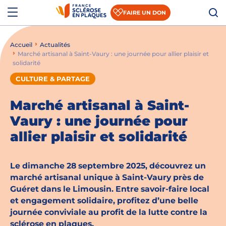
Aller au contenu
Aller à la recherche
Aller au menu
Menu
FAIRE UN DON
Accueil
Actualités
Qui sommes-nous ?
Marché artisanal à Saint-Vaury : une journée pour allier plaisir et
solidarité
Comprendre la SEP
CULTURE & PARTAGE
Accompagner les patients et les aidants
Marché artisanal à Saint-
S’informer sur la recherche
Vaury : une journée pour
allier plaisir et solidarité
Nous rejoindre
Nous soutenir
Le dimanche 28 septembre 2025, découvrez un
marché artisanal unique à Saint-Vaury près de
Guéret dans le Limousin. Entre savoir-faire local
Actualités
et engagement solidaire, profitez d’une belle
journée conviviale au profit de la lutte contre la
Espace presse
sclérose en plaques.