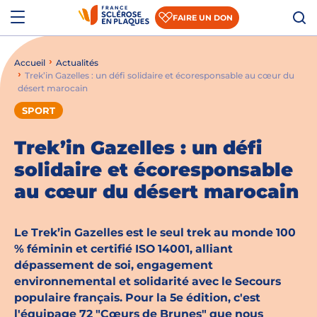
Aller au contenu
Aller à la recherche
Aller au menu
Menu
FAIRE UN DON
Accueil
Actualités
Qui sommes-nous ?
Trek’in Gazelles : un défi solidaire et écoresponsable au cœur du
désert marocain
Comprendre la SEP
SPORT
Accompagner les patients et les aidants
Trek’in Gazelles : un défi
S’informer sur la recherche
solidaire et écoresponsable
au cœur du désert marocain
Nous rejoindre
Nous soutenir
Le Trek’in Gazelles est le seul trek au monde 100
% féminin et certifié ISO 14001, alliant
dépassement de soi, engagement
Actualités
environnemental et solidarité avec le Secours
populaire français. Pour la 5e édition, c'est
Espace presse
l'équipage 72 "Cœurs de Brunes" que nous