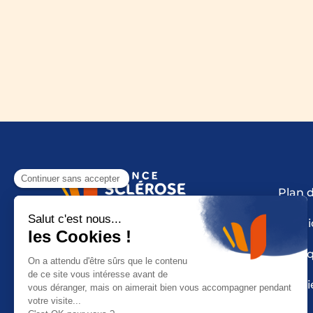
Plan d
Mentio
Polit
Cooki