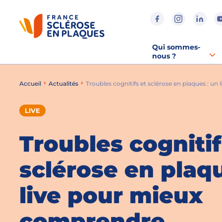
Aller au contenu
Aller à la recherche
Aller au menu
Qui sommes-
nous ?
Accueil
Actualités
Troubles cognitifs et sclérose en plaques : u
LIVE
Troubles cognitif
sclérose en plaqu
live pour mieux
comprendre