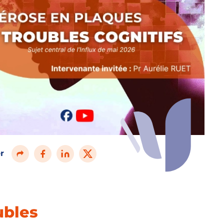
r
ubles