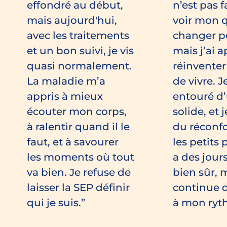
effondré au début,
n’est pas f
mais aujourd'hui,
voir mon 
avec les traitements
changer pet
et un bon suivi, je vis
mais j’ai a
quasi normalement.
réinvente
La maladie m’a
de vivre. J
appris à mieux
entouré d
écouter mon corps,
solide, et 
à ralentir quand il le
du réconf
faut, et à savourer
les petits p
les moments où tout
a des jours 
va bien. Je refuse de
bien sûr, m
laisser la SEP définir
continue d
qui je suis.
à mon ryt