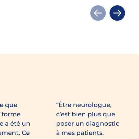
Actualité précé
Actualit
e que
Être neurologue,
e forme
c’est bien plus que
e a été un
poser un diagnostic
ement. Ce
à mes patients.