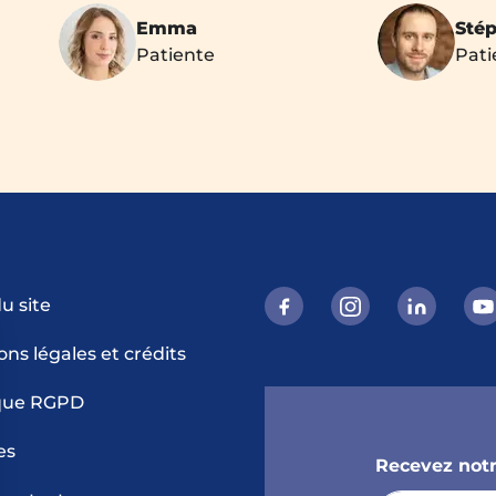
Emma
Sté
Patiente
Pati
u site
ns légales et crédits
ique RGPD
es
Recevez notr