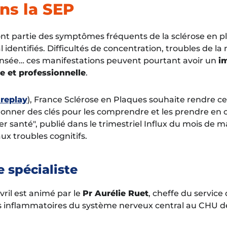
ans la SEP
font partie des symptômes fréquents de la sclérose en p
l identifiés. Difficultés de concentration, troubles de l
ensée… ces manifestations peuvent pourtant avoir un
i
le et professionnelle
.
 replay
), France Sclérose en Plaques souhaite rendre ces
donner des clés pour les comprendre et les prendre en c
ier santé", publié dans le trimestriel
Influx
du mois de ma
ux troubles cognitifs.
 spécialiste
vril est animé par le
Pr Aurélie Ruet
, cheffe du service
es inflammatoires du système nerveux central au CHU 