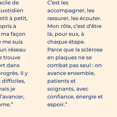
acile de
C’est les
quotidien
accompagner, les
it à petit,
rassurer, les écouter.
ppris à
Mon rôle, c’est d’être
r ma façon
là, pour eux, à
e me suis
chaque étape.
’un réseau
Parce que la sclérose
je trouve
en plaques ne se
ort dans
combat pas seul : on
rogrès. Il y
avance ensemble,
difficiles,
patients et
ais je
soignants, avec
’avancer,
confiance, énergie et
hme.
espoir.